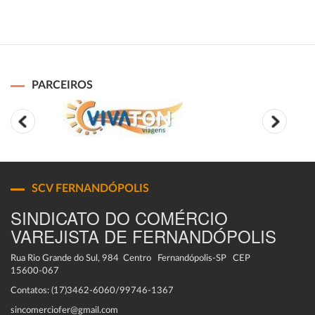
PARCEIROS
SCV FERNANDÓPOLIS
SINDICATO DO COMÉRCIO
VAREJISTA DE FERNANDÓPOLIS
Rua Rio Grande do Sul, 984 Centro Fernandópolis-SP CEP
15600-067
Contatos: (17)3462-6060/99746-1367
sincomerciofer@gmail.com