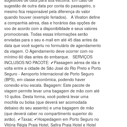
sugestões de data para sua escolha. Em caso de
sugestão de outra data por conta do passageiro, o
mesmo fica responsável pela diferença do valor
quando houver (exemplo feriados). A Vivaton define
a companhia aérea, dias e horários das opções de
voo de acordo com a disponibilidade e seus valores
promocionais. Todas essas informações serão
enviadas para o seu e-mail em até 45 dias antes da
data que você sugeriu no formulário de agendamento
da viagem. O Agendamento deve ocorrer com no
mínimo 60 dias antes do embarque. SERVIÇOS
INCLUSOS NO PACOTE: ✔Passagem aérea de ida e
volta entre a cidade de São José do Rio Preto e Porto
Seguro - Aeroporto Internacional de Porto Seguro
(BPS), em classe econômica, podendo haver
conexão e/ou escala. Bagagem: Este pacote de
viagem permite levar uma bagagem de mão com até
10 quilos. Desta forma, você poderá levar uma
mochila ou bolsa (que deverá ser acomodada
debaixo do seu assento) e uma bagagem de mão
(que deverá caber no compartimento superior do
avião). ✔Taxas; ✔Hospedagem em Porto Seguro no
Vitória Régia Praia Hotel, Safira Praia Hotel e Hotel