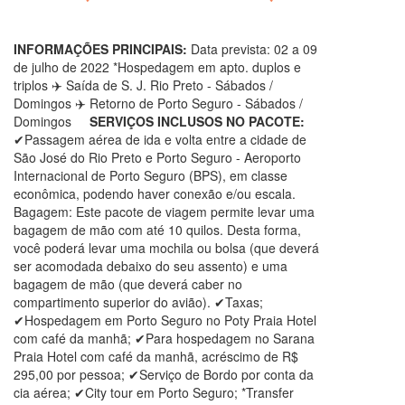
INFORMAÇÕES PRINCIPAIS:
Data prevista: 02 a 09
de julho de 2022 *Hospedagem em apto. duplos e
triplos ✈️ Saída de S. J. Rio Preto - Sábados /
Domingos ✈️ Retorno de Porto Seguro - Sábados /
Domingos
SERVIÇOS INCLUSOS NO PACOTE:
✔Passagem aérea de ida e volta entre a cidade de
São José do Rio Preto e Porto Seguro - Aeroporto
Internacional de Porto Seguro (BPS), em classe
econômica, podendo haver conexão e/ou escala.
Bagagem: Este pacote de viagem permite levar uma
bagagem de mão com até 10 quilos. Desta forma,
você poderá levar uma mochila ou bolsa (que deverá
ser acomodada debaixo do seu assento) e uma
bagagem de mão (que deverá caber no
compartimento superior do avião). ✔Taxas;
✔Hospedagem em Porto Seguro no Poty Praia Hotel
com café da manhã; ✔Para hospedagem no Sarana
Praia Hotel com café da manhã, acréscimo de R$
295,00 por pessoa; ✔Serviço de Bordo por conta da
cia aérea; ✔City tour em Porto Seguro; *Transfer