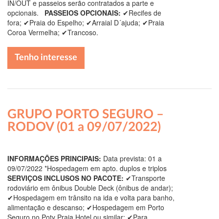
IN/OUT e passeios serão contratados a parte e
opcionais.
PASSEIOS OPCIONAIS:
✔Recifes de
fora; ✔Praia do Espelho; ✔Arraial D´ajuda; ✔Praia
Coroa Vermelha; ✔Trancoso.
Tenho interesse
GRUPO PORTO SEGURO –
RODOV (01 a 09/07/2022)
INFORMAÇÕES PRINCIPAIS:
Data prevista: 01 a
09/07/2022 *Hospedagem em apto. duplos e triplos
SERVIÇOS INCLUSOS NO PACOTE:
✔Transporte
rodoviário em ônibus Double Deck (ônibus de andar);
✔Hospedagem em trânsito na ida e volta para banho,
alimentação e descanso; ✔Hospedagem em Porto
Seguro no Poty Praia Hotel ou similar; ✔Para